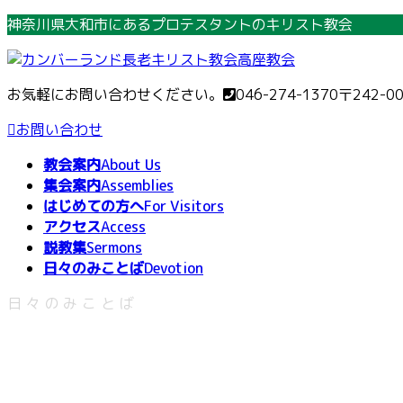
コ
ナ
神奈川県大和市にあるプロテスタントのキリスト教会
ン
ビ
テ
ゲ
ン
ー
お気軽にお問い合わせください。
046-274-1370
〒242-0
ツ
シ
へ
ョ
お問い合わせ
ス
ン
教会案内
About Us
キ
に
集会案内
Assemblies
ッ
移
はじめての方へ
For Visitors
プ
動
アクセス
Access
説教集
Sermons
日々のみことば
Devotion
日々のみことば