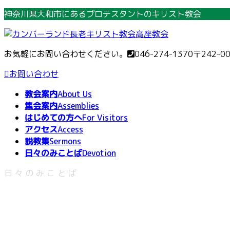
コ
ナ
神奈川県大和市にあるプロテスタントのキリスト教会
ン
ビ
テ
ゲ
ン
ー
お気軽にお問い合わせください。
046-274-1370
〒242-0
ツ
シ
へ
ョ
お問い合わせ
ス
ン
教会案内
About Us
キ
に
集会案内
Assemblies
ッ
移
はじめての方へ
For Visitors
プ
動
アクセス
Access
説教集
Sermons
日々のみことば
Devotion
日々のみことば