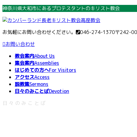
コ
ナ
神奈川県大和市にあるプロテスタントのキリスト教会
ン
ビ
テ
ゲ
ン
ー
お気軽にお問い合わせください。
046-274-1370
〒242-0
ツ
シ
へ
ョ
お問い合わせ
ス
ン
教会案内
About Us
キ
に
集会案内
Assemblies
ッ
移
はじめての方へ
For Visitors
プ
動
アクセス
Access
説教集
Sermons
日々のみことば
Devotion
日々のみことば