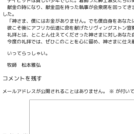
デイビッドは貧しい少年でした。着飾った紳士淑女たちの集
献金の時になり、献金皿を持った執事が会衆席を回ってきま
した。
「神さま、僕にはお金がありません。でも僕自身をあなた
彼こそ後にアフリカ伝道に命を献げたリヴィングストン宣
礼拝とは、とことん仕えてくださった神さまに対しあなた
今度の礼拝では、ぜひこのことを心に留め、神さまに仕え
いってらっしゃい。
牧師 松本雅弘
コメントを残す
メールアドレスが公開されることはありません。
※
が付いて