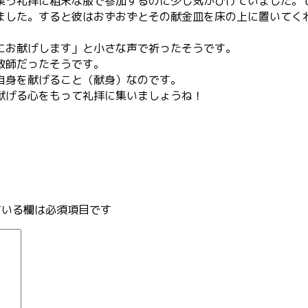
う礼拝に粗末な服で参加するのに少し気がひけていました。
した。すると彼はおずおずとその献金皿を床の上に置いてく
にお献げします」と小さな声で祈ったそうです。
教師だったそうです。
自身を献げること（献身）なのです。
献げる心をもって礼拝に集いましょうね！
いる欄は必須項目です