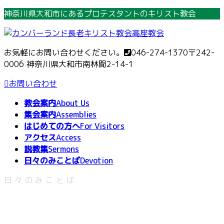
コ
ナ
神奈川県大和市にあるプロテスタントのキリスト教会
ン
ビ
テ
ゲ
ン
ー
お気軽にお問い合わせください。
046-274-1370
〒242-
ツ
シ
0006 神奈川県大和市南林間2-14-1
へ
ョ
ス
ン
お問い合わせ
キ
に
教会案内
About Us
ッ
移
集会案内
Assemblies
プ
動
はじめての方へ
For Visitors
アクセス
Access
説教集
Sermons
日々のみことば
Devotion
日々のみことば