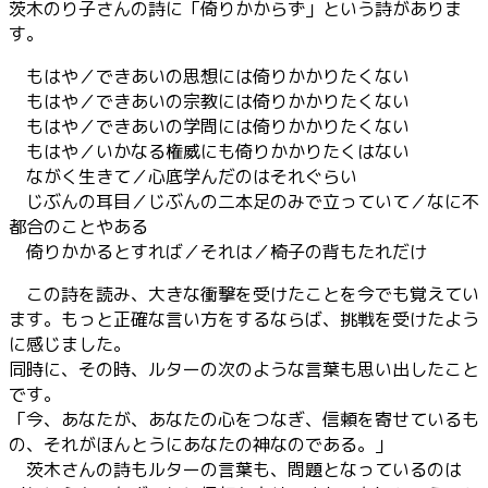
茨木のり子さんの詩に「倚りかからず」という詩がありま
す。
もはや／できあいの思想には倚りかかりたくない
もはや／できあいの宗教には倚りかかりたくない
もはや／できあいの学問には倚りかかりたくない
もはや／いかなる権威にも倚りかかりたくはない
ながく生きて／心底学んだのはそれぐらい
じぶんの耳目／じぶんの二本足のみで立っていて／なに不
都合のことやある
倚りかかるとすれば／それは／椅子の背もたれだけ
この詩を読み、大きな衝撃を受けたことを今でも覚えてい
ます。もっと正確な言い方をするならば、挑戦を受けたよう
に感じました。
同時に、その時、ルターの次のような言葉も思い出したこと
です。
「今、あなたが、あなたの心をつなぎ、信頼を寄せているも
の、それがほんとうにあなたの神なのである。」
茨木さんの詩もルターの言葉も、問題となっているのは