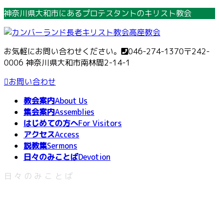
コ
ナ
神奈川県大和市にあるプロテスタントのキリスト教会
ン
ビ
テ
ゲ
ン
ー
お気軽にお問い合わせください。
046-274-1370
〒242-
ツ
シ
0006 神奈川県大和市南林間2-14-1
へ
ョ
ス
ン
お問い合わせ
キ
に
教会案内
About Us
ッ
移
集会案内
Assemblies
プ
動
はじめての方へ
For Visitors
アクセス
Access
説教集
Sermons
日々のみことば
Devotion
日々のみことば