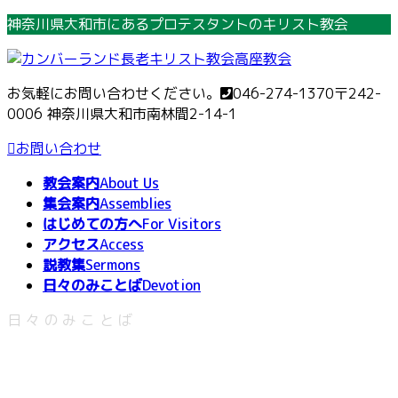
コ
ナ
神奈川県大和市にあるプロテスタントのキリスト教会
ン
ビ
テ
ゲ
ン
ー
お気軽にお問い合わせください。
046-274-1370
〒242-
ツ
シ
0006 神奈川県大和市南林間2-14-1
へ
ョ
ス
ン
お問い合わせ
キ
に
教会案内
About Us
ッ
移
集会案内
Assemblies
プ
動
はじめての方へ
For Visitors
アクセス
Access
説教集
Sermons
日々のみことば
Devotion
日々のみことば