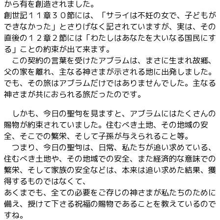
から有を創造されました。
創世記１１章３０節には、「サライは不妊の女で、子どもが
できなかった」とさりげなく記されていますが、実は、その
直後の１２章２節には「わたしはあなたを大いなる国民にす
る」ことの約束が出て来ます。
この契約の言葉を受けたアブラムは、まさに生まれ故郷、
父の家を離れ、主なる神さまが示される地に出発しました。
でも、その旅はアブラムだけではありませんでした。主なる
神さまが共におられる旅だったのです。
しかも、今日の聖句を見ますと、アブラムにはたくさんの
賜物が約束されていました。住むべき土地、その地域の安
全、そこでの繁栄、そして子孫が与えられること等。
つまり、今日の聖句は、日常、私たちが追い求めている、
住むべき土地や、その地域での安全、また経済的な意味での
繁栄、そして家族の安全などは、本来は追い求めた結果、獲
得するものではなくて、
あくまでも、全ての必要をご存じの神さまが私たちのために
備え、授けて下さる祝福の賜物であることを教えているので
すね。