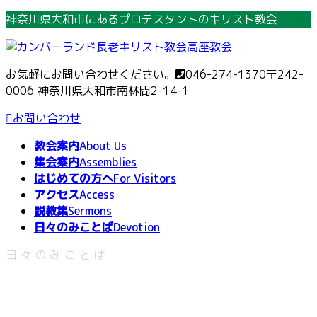
コ
ナ
神奈川県大和市にあるプロテスタントのキリスト教会
ン
ビ
テ
ゲ
ン
ー
お気軽にお問い合わせください。
046-274-1370
〒242-
ツ
シ
0006 神奈川県大和市南林間2-14-1
へ
ョ
ス
ン
お問い合わせ
キ
に
教会案内
About Us
ッ
移
集会案内
Assemblies
プ
動
はじめての方へ
For Visitors
アクセス
Access
説教集
Sermons
日々のみことば
Devotion
日々のみことば