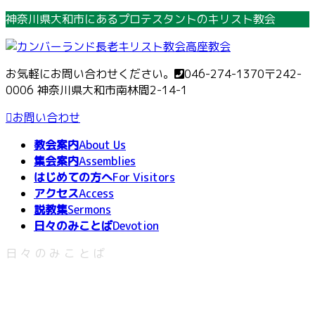
コ
ナ
神奈川県大和市にあるプロテスタントのキリスト教会
ン
ビ
テ
ゲ
ン
ー
お気軽にお問い合わせください。
046-274-1370
〒242-
ツ
シ
0006 神奈川県大和市南林間2-14-1
へ
ョ
ス
ン
お問い合わせ
キ
に
教会案内
About Us
ッ
移
集会案内
Assemblies
プ
動
はじめての方へ
For Visitors
アクセス
Access
説教集
Sermons
日々のみことば
Devotion
日々のみことば