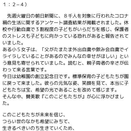
１：２−４）
先週火曜日の朝日新聞に、８千人を対象に行われたコロナ
禍の生活に関するアンケート調査結果が掲載されました。休
校や行動自粛で３割程度の子どもがいらだちを感じ、保護者
のストレスも子どもに向かっている恐れがあると報告されて
いました。
ある小５女子は、「父がたまたま外出自粛や飲み会自粛でイ
ライラしていることがあるのでみんなの幸せがほしい」とい
う意見も寄せられていました。読むと、親子両者の辛さが伝
わって来る言葉です。
今日は幼稚園の創立記念日です。標準保育の子どもたちが園
に戻って来ました。彼らの元気な姿、笑顔を見て、本当に子
どもたちは宝、希望の光であることを改めて感じます。
そんな中、賛美歌『このこどもたちが』が心に浮かびまし
た。
このこどもたちが未来を信じ、
つらい世のなかも希望にみちて、
生きるべきいのち生きていくため、