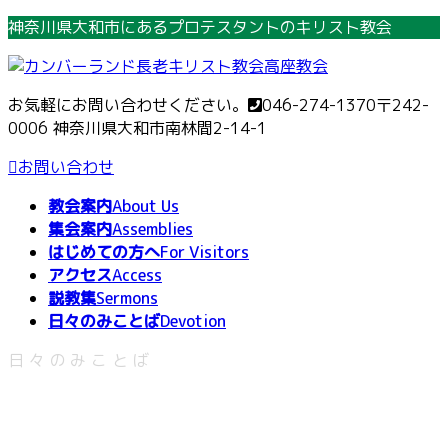
コ
ナ
神奈川県大和市にあるプロテスタントのキリスト教会
ン
ビ
テ
ゲ
ン
ー
お気軽にお問い合わせください。
046-274-1370
〒242-
ツ
シ
0006 神奈川県大和市南林間2-14-1
へ
ョ
ス
ン
お問い合わせ
キ
に
教会案内
About Us
ッ
移
集会案内
Assemblies
プ
動
はじめての方へ
For Visitors
アクセス
Access
説教集
Sermons
日々のみことば
Devotion
日々のみことば