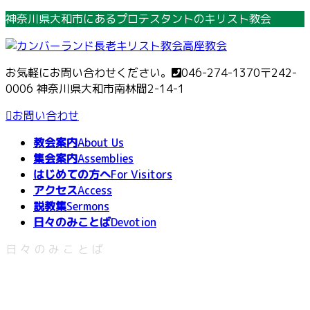
コ
ナ
神奈川県大和市にあるプロテスタントのキリスト教会
ン
ビ
テ
ゲ
ン
ー
お気軽にお問い合わせください。
046-274-1370
〒242-
ツ
シ
0006 神奈川県大和市南林間2-14-1
へ
ョ
ス
ン
お問い合わせ
キ
に
教会案内
About Us
ッ
移
集会案内
Assemblies
プ
動
はじめての方へ
For Visitors
アクセス
Access
説教集
Sermons
日々のみことば
Devotion
日々のみことば