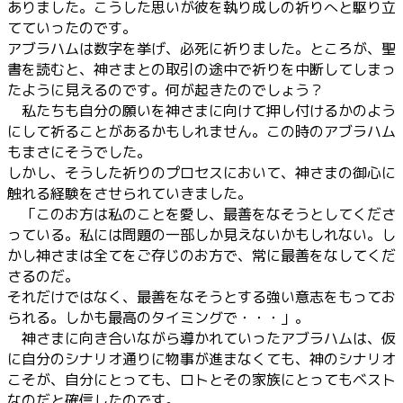
ありました。こうした思いが彼を執り成しの祈りへと駆り立
てていったのです。
アブラハムは数字を挙げ、必死に祈りました。ところが、聖
書を読むと、神さまとの取引の途中で祈りを中断してしまっ
たように見えるのです。何が起きたのでしょう？
私たちも自分の願いを神さまに向けて押し付けるかのよう
にして祈ることがあるかもしれません。この時のアブラハム
もまさにそうでした。
しかし、そうした祈りのプロセスにおいて、神さまの御心に
触れる経験をさせられていきました。
「このお方は私のことを愛し、最善をなそうとしてくださ
っている。私には問題の一部しか見えないかもしれない。し
かし神さまは全てをご存じのお方で、常に最善をなしてくだ
さるのだ。
それだけではなく、最善をなそうとする強い意志をもってお
られる。しかも最高のタイミングで・・・」。
神さまに向き合いながら導かれていったアブラハムは、仮
に自分のシナリオ通りに物事が進まなくても、神のシナリオ
こそが、自分にとっても、ロトとその家族にとってもベスト
なのだと確信したのです。