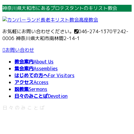
コ
ナ
神奈川県大和市にあるプロテスタントのキリスト教会
ン
ビ
テ
ゲ
ン
ー
お気軽にお問い合わせください。
046-274-1370
〒242-
ツ
シ
0006 神奈川県大和市南林間2-14-1
へ
ョ
ス
ン
お問い合わせ
キ
に
教会案内
About Us
ッ
移
集会案内
Assemblies
プ
動
はじめての方へ
For Visitors
アクセス
Access
説教集
Sermons
日々のみことば
Devotion
日々のみことば