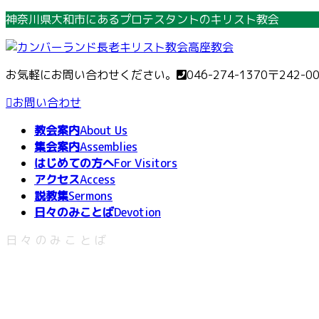
コ
ナ
神奈川県大和市にあるプロテスタントのキリスト教会
ン
ビ
テ
ゲ
ン
ー
お気軽にお問い合わせください。
046-274-1370
〒242-0
ツ
シ
へ
ョ
お問い合わせ
ス
ン
教会案内
About Us
キ
に
集会案内
Assemblies
ッ
移
はじめての方へ
For Visitors
プ
動
アクセス
Access
説教集
Sermons
日々のみことば
Devotion
日々のみことば