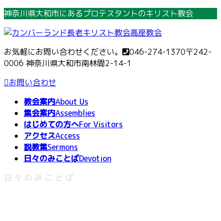
コ
ナ
神奈川県大和市にあるプロテスタントのキリスト教会
ン
ビ
テ
ゲ
ン
ー
お気軽にお問い合わせください。
046-274-1370
〒242-
ツ
シ
0006 神奈川県大和市南林間2-14-1
へ
ョ
ス
ン
お問い合わせ
キ
に
教会案内
About Us
ッ
移
集会案内
Assemblies
プ
動
はじめての方へ
For Visitors
アクセス
Access
説教集
Sermons
日々のみことば
Devotion
日々のみことば