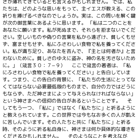
さが薄れてきているとも言えるかもしれません。 では、私
たちは、どのような思いをもって、主イエスが教える、この
祈りを捧げるべきなのでしょうか。実は、この問いを解く鍵
が次の御言葉にあるように思います。 「私は二つのことを
あなたに願います。私が死ぬまで、それらを拒まないでくだ
さい。空しいものや偽りの言葉を私から遠ざけ、貧しくもせ
ず、富ませもせず、私にふさわしい食物で私を養ってくださ
い。私が満ち足り、あなたを否んで、『主とは何者か』と言
わないために。貧しさのゆえに盗み、神の名を汚さないため
に。」（箴言３０：７−９） ここで箴言の著者は、「私
にふさわしい食物で私を養ってください」と告白していま
す。つまり、この告白の背景に、「私たちの生活にとってな
くてはならない必要最低限のものまで、自分の力ではどうに
もならず、ただ神さまによって与えられなければならない」
という神さまへの信仰の告白があるということです。 そ
してもう一つ、「私に」ではなく「私たちに」と祈るように
と教えられています。この世界では今もなお多くの人が飢え
に苦しんでいます。その人たちと共に「私たちに」と祈る
時、そのように祈る私自身に、神さまは何か具体的な導きを
くださるかもしれません。 そのようなことを考えなが