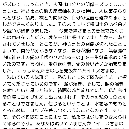
がズレてしまったとき、人間は自分との関係もズレてしまい
ました。神さまとの縦の座標軸を失った時に、人は宙ぶらり
んとなり、結局、横との関係で、自分の位置を確かめること
しかできなくなりました。そのようにして横同士の比べ合い
や競争が始まりました。 今まで神さまとの関係でたくさ
んの恵みをいただき、愛を十分に受けていましたから、満た
されていました。ところが、神さまとの関係が切れたことに
よって、自分が分からなくなり、自分が嫌になり、無意識の
内に神さまの愛の「代わりとなるもの」を一生懸命求めて渇
いたのです。言わば、愛の綱引き、愛の奪い合いが始まりま
した。 こうした私たちの心を見抜かれたイエスさまは、
「渇いている人は誰でも、私のもとに来て飲みなさい」と招
いてくださっているのです。 喉が渇き、そして、喉の渇き
を癒したいと思った時に、綺麗な滝が流れていた。私たちは
その滝にコップを差し出さなければ、その水を私のものとす
ることはできません。信じるということは、水を私のものと
するために、コップを差し出すようなことなのです。そし
て、その水を飲むことによって、私たちは少しずつ変えられ
て来るのです。 あなたは渇いていませんか？イエスさまの