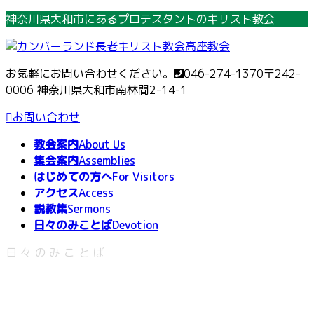
コ
ナ
神奈川県大和市にあるプロテスタントのキリスト教会
ン
ビ
テ
ゲ
ン
ー
お気軽にお問い合わせください。
046-274-1370
〒242-
ツ
シ
0006 神奈川県大和市南林間2-14-1
へ
ョ
ス
ン
お問い合わせ
キ
に
教会案内
About Us
ッ
移
集会案内
Assemblies
プ
動
はじめての方へ
For Visitors
アクセス
Access
説教集
Sermons
日々のみことば
Devotion
日々のみことば