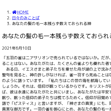
HOME
日々のみことば
あなたの髪の毛一本残らず数えておられる神
あなたの髪の毛一本残らず数えておられ
2021年6月10日
「五羽の雀は二アサリオンで売られているではないか。だが
ることはない。あなたがたは、たくさんの雀よりも優れた者
ある日、イエスさまと弟子たちを乗せた舟が湖の上で沈みか
聖句を見ると、神の許しがなければ、雀一羽すら死ぬことは
のように語っています。 「私たちはこの世の海を航海して
しょうか。それは、信仰が眠っているからです。キリストが
ば、彼は永遠にあなたがたと共にいまし、あなたがたは平安
眠り、眠った信仰の弟子たちは慌てふためく。信仰が目覚め
語で「ピスティス」と言いますが、「神さまの真実」にも、
真実な御方です。一羽の雀を御心にとめ、あなたの髪の毛一