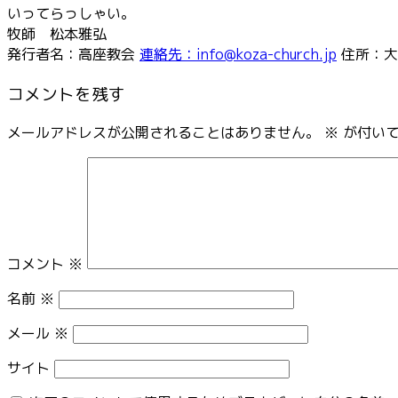
いってらっしゃい。
牧師 松本雅弘
発行者名：高座教会
連絡先：info@koza-church.jp
住所：大
コメントを残す
メールアドレスが公開されることはありません。
※
が付いて
コメント
※
名前
※
メール
※
サイト