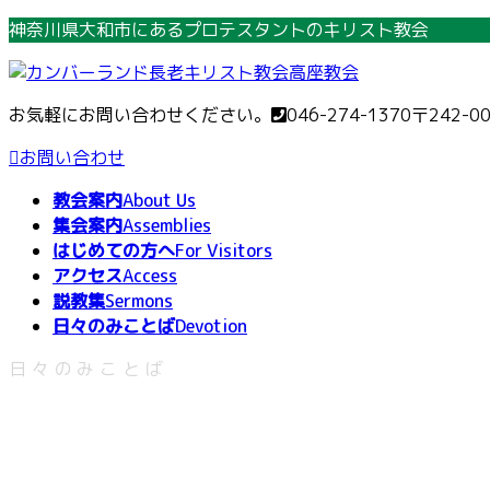
コ
ナ
神奈川県大和市にあるプロテスタントのキリスト教会
ン
ビ
テ
ゲ
ン
ー
お気軽にお問い合わせください。
046-274-1370
〒242-0
ツ
シ
へ
ョ
お問い合わせ
ス
ン
教会案内
About Us
キ
に
集会案内
Assemblies
ッ
移
はじめての方へ
For Visitors
プ
動
アクセス
Access
説教集
Sermons
日々のみことば
Devotion
日々のみことば