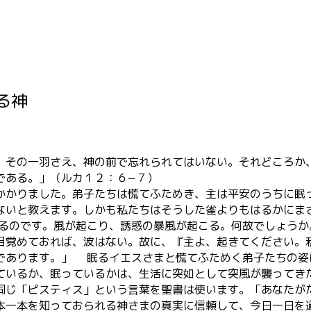
る神
、その一羽さえ、神の前で忘れられてはいない。それどころか
である。」（ルカ１２：６−７）
かりました。弟子たちは慌てふためき、主は平安のうちに眠っ
ないと教えます。しかも私たちはそうした雀よりもはるかに
いるのです。風が起こり、誘惑の暴風が起こる。何故でしょう
目覚めておれば、波はない。故に、『主よ、起きてください。
であります。」 眠るイエスさまと慌てふためく弟子たちの姿
ているか、眠っているかは、生活に突如として突風が襲ってき
同じ「ピスティス」という言葉を聖書は使います。「あなたが
本一本を知っておられる神さまの真実に信頼して、今日一日を