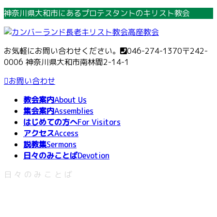
コ
ナ
神奈川県大和市にあるプロテスタントのキリスト教会
ン
ビ
テ
ゲ
ン
ー
お気軽にお問い合わせください。
046-274-1370
〒242-
ツ
シ
0006 神奈川県大和市南林間2-14-1
へ
ョ
ス
ン
お問い合わせ
キ
に
教会案内
About Us
ッ
移
集会案内
Assemblies
プ
動
はじめての方へ
For Visitors
アクセス
Access
説教集
Sermons
日々のみことば
Devotion
日々のみことば