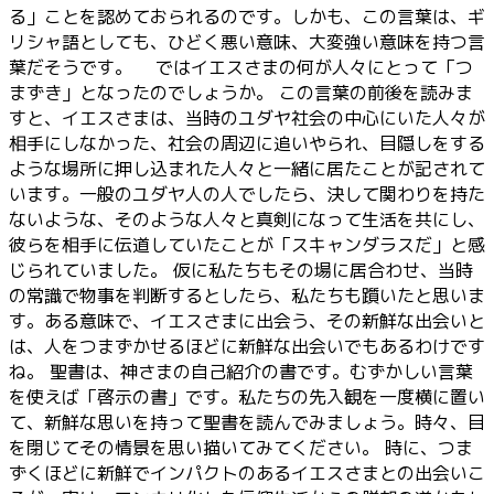
る」ことを認めておられるのです。しかも、この言葉は、ギ
リシャ語としても、ひどく悪い意味、大変強い意味を持つ言
葉だそうです。 ではイエスさまの何が人々にとって「つ
まずき」となったのでしょうか。 この言葉の前後を読みま
すと、イエスさまは、当時のユダヤ社会の中心にいた人々が
相手にしなかった、社会の周辺に追いやられ、目隠しをする
ような場所に押し込まれた人々と一緒に居たことが記されて
います。一般のユダヤ人の人でしたら、決して関わりを持た
ないような、そのような人々と真剣になって生活を共にし、
彼らを相手に伝道していたことが「スキャンダラスだ」と感
じられていました。 仮に私たちもその場に居合わせ、当時
の常識で物事を判断するとしたら、私たちも躓いたと思いま
す。ある意味で、イエスさまに出会う、その新鮮な出会いと
は、人をつまずかせるほどに新鮮な出会いでもあるわけです
ね。 聖書は、神さまの自己紹介の書です。むずかしい言葉
を使えば「啓示の書」です。私たちの先入観を一度横に置い
て、新鮮な思いを持って聖書を読んでみましょう。時々、目
を閉じてその情景を思い描いてみてください。 時に、つま
ずくほどに新鮮でインパクトのあるイエスさまとの出会いこ