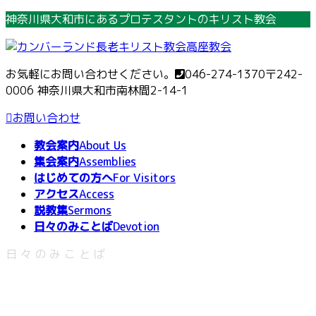
コ
ナ
神奈川県大和市にあるプロテスタントのキリスト教会
ン
ビ
テ
ゲ
ン
ー
お気軽にお問い合わせください。
046-274-1370
〒242-
ツ
シ
0006 神奈川県大和市南林間2-14-1
へ
ョ
ス
ン
お問い合わせ
キ
に
教会案内
About Us
ッ
移
集会案内
Assemblies
プ
動
はじめての方へ
For Visitors
アクセス
Access
説教集
Sermons
日々のみことば
Devotion
日々のみことば