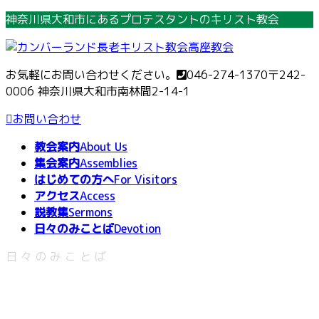
コ
ナ
神奈川県大和市にあるプロテスタントのキリスト教会
ン
ビ
テ
ゲ
ン
ー
お気軽にお問い合わせください。
046-274-1370
〒242-
ツ
シ
0006 神奈川県大和市南林間2-14-1
へ
ョ
ス
ン
お問い合わせ
キ
に
教会案内
About Us
ッ
移
集会案内
Assemblies
プ
動
はじめての方へ
For Visitors
アクセス
Access
説教集
Sermons
日々のみことば
Devotion
日々のみことば