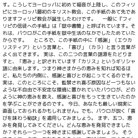
す。こうしてヨーロッパに初めて福音が上陸し、このフィリ
ピにヨーロッパ最初のキリスト教会、この手紙のあて先であ
りますフィリピ教会が誕生したわけです。 一般に『フィ
リピの信徒への手紙』は「獄中書簡」と呼ばれています。そ
れは、パウロがこの手紙を獄中生活のなかでしたためていた
からです。 ところで、この手紙の中に「感謝」（エウカ
リスティア）という言葉と、「喜び」（カラ）と言う言葉が
よく出てきます。 実は、この二つの言葉の語源をたどりま
すと、「恵み」と訳されています「カリス」というギリシャ
語に由来します。つまり神さまからの恵みを知れば知るほ
ど、私たちの内側に、感謝と喜びとが起こってくるのです。
実は、このところにこそ、監禁され喜ぶ原因など一つもない
ような不自由で不安定な環境に置かれていたパウロが、どの
ように神の恵みを数え、感謝と喜びをもって生きていたのか
を学ぶことができるのです。 今日、あなたも厳しい現実に
直面しておられるかもしれません。でも、パウロが説く「喜
びを味わう秘訣」を適用してみましょう。 まず、五つ、恵
みを発見してみてください。どんな恵みを発見できました
か？それら一つ一つを神さまに感謝してみましょう。 そう