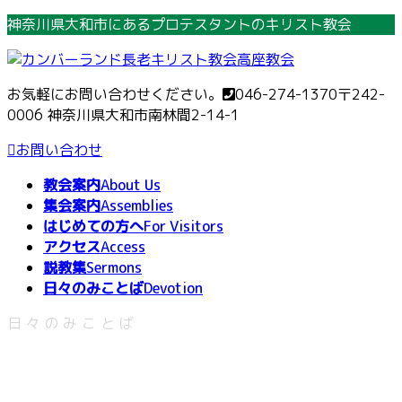
コ
ナ
神奈川県大和市にあるプロテスタントのキリスト教会
ン
ビ
テ
ゲ
ン
ー
お気軽にお問い合わせください。
046-274-1370
〒242-
ツ
シ
0006 神奈川県大和市南林間2-14-1
へ
ョ
ス
ン
お問い合わせ
キ
に
教会案内
About Us
ッ
移
集会案内
Assemblies
プ
動
はじめての方へ
For Visitors
アクセス
Access
説教集
Sermons
日々のみことば
Devotion
日々のみことば