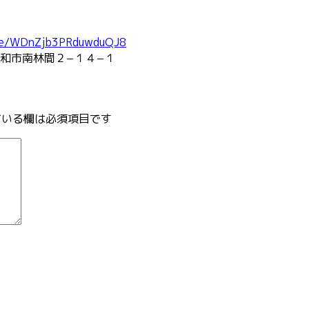
le/WDnZjb3PRduwduQJ8
和市南林間２−１４−１
いる欄は必須項目です