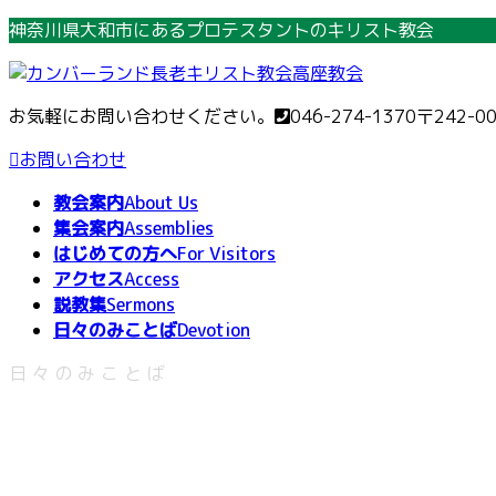
コ
ナ
神奈川県大和市にあるプロテスタントのキリスト教会
ン
ビ
テ
ゲ
ン
ー
お気軽にお問い合わせください。
046-274-1370
〒242-0
ツ
シ
へ
ョ
お問い合わせ
ス
ン
教会案内
About Us
キ
に
集会案内
Assemblies
ッ
移
はじめての方へ
For Visitors
プ
動
アクセス
Access
説教集
Sermons
日々のみことば
Devotion
日々のみことば