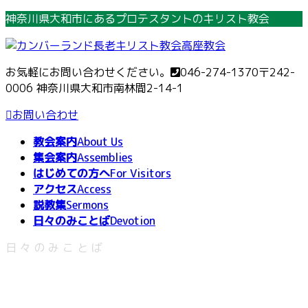
コ
ナ
神奈川県大和市にあるプロテスタントのキリスト教会
ン
ビ
テ
ゲ
ン
ー
お気軽にお問い合わせください。
046-274-1370
〒242-
ツ
シ
0006 神奈川県大和市南林間2-14-1
へ
ョ
ス
ン
お問い合わせ
キ
に
教会案内
About Us
ッ
移
集会案内
Assemblies
プ
動
はじめての方へ
For Visitors
アクセス
Access
説教集
Sermons
日々のみことば
Devotion
日々のみことば