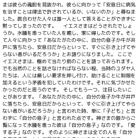
まは彼らの魂胆を見抜かれ、彼らに向かって「安息日に病気
を治すことは律法で許されているか、いないのか」と尋ねま
した。居合わせた人々は誰一人として答えることができずに
黙ってしまったのです。 イエスさまはどうされたでしょ
うか。水腫を患っていた人を癒し、家に帰したのです。そし
て人々に向かって「あなたがたの中に、自分の息子か牛が井
戸に落ちたら、安息日だからといって、すぐに引き上げてや
らない者がいるだろうか」とお語りになりました。 ここで
イエスさまは、極めて当たり前のことを語っておられます。
でも当然のことを話さなければならない程、当時のユダヤ人
たちは、人には厳しい要求を押し付け、助けることに制限を
加えるという矛盾を犯していたわけです。それに気づかせた
かったのだと思うのです。 そしてもう一つ、注目したいこ
とがあります。「あなたがたの中に、自分の息子か牛が井戸
に落ちたら、安息日だからといって、すぐに引き上げてやら
ない者がいるだろうか」と言われた時、単に「子ども」と言
わずに「自分の息子」と言われた点です。神さまの眼からご
覧になって水腫を患った彼は「自分の息子」なのです。「愛
する子」なのです。 そのように神さまは全ての人を「自分