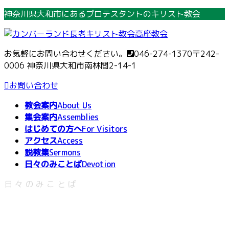
コ
ナ
神奈川県大和市にあるプロテスタントのキリスト教会
ン
ビ
テ
ゲ
ン
ー
お気軽にお問い合わせください。
046-274-1370
〒242-
ツ
シ
0006 神奈川県大和市南林間2-14-1
へ
ョ
ス
ン
お問い合わせ
キ
に
教会案内
About Us
ッ
移
集会案内
Assemblies
プ
動
はじめての方へ
For Visitors
アクセス
Access
説教集
Sermons
日々のみことば
Devotion
日々のみことば