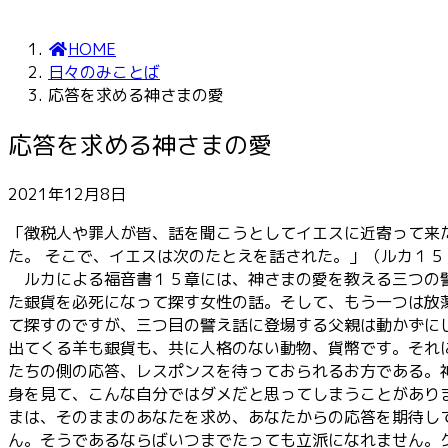
HOME
日々のみことば
応答を求める神さまの愛
応答を求める神さまの愛
2021年12月8日
「徴税人や罪人が皆、話を聞こうとしてイエスに近寄って来
た。 そこで、イエスは次のたとえを話された。」（ルカ１５
ルカによる福音書１５章には、神さまの愛を教える三つの譬
た銀貨を必死になって探す女性の話。そして、もう一つは放
て探すのですが、三つ目の譬え話に登場する父親は動かずに
出てくる羊も銀貨も、共に人格のない動物、貨幣です。それ
たちの側の応答、レスポンスを待っておられるお方である。
身を見て、こんな自分ではダメだと思ってしまうことがあり
まは、そのままのあなたを求め、あなたからの応答を期待し
ん。そうであるならばいつまでたっても立派になれません。