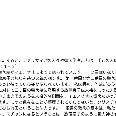
た。すると、ファリサイ派の人々や律法学者たちは、『この人
：１−３）
え話がイエスさまによって語られています。 一つ目はいなく
蕩息子の帰りを待つ父親の話です。 第一番目と第二番目の譬
じっと待っている姿が語られています。 私は最初、何故だろ
に対して三つ目の譬え話に登場する放蕩息子は人格をもった人
神さまのそのような人格的な側面を、イエスさまは伝えたかっ
ます。もっと色々なことが整理されてからでないと、クリスチ
ておられるということなのです。 聖書の教えの基本は、私た
クリスチャンになるということは、放蕩息子のように愛の神さ