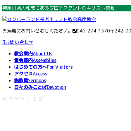
コ
ナ
神奈川県大和市にあるプロテスタントのキリスト教会
ン
ビ
テ
ゲ
ン
ー
お気軽にお問い合わせください。
046-274-1370
〒242-0
ツ
シ
へ
ョ
お問い合わせ
ス
ン
教会案内
About Us
キ
に
集会案内
Assemblies
ッ
移
はじめての方へ
For Visitors
プ
動
アクセス
Access
説教集
Sermons
日々のみことば
Devotion
日々のみことば