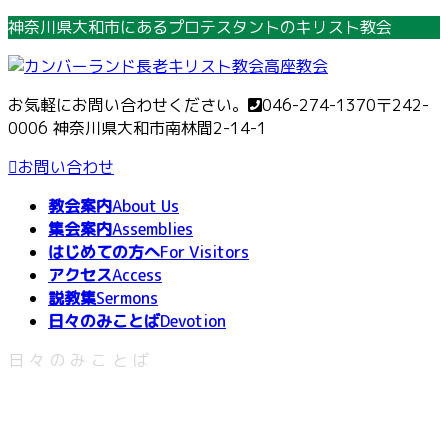
コ
ナ
神奈川県大和市にあるプロテスタントのキリスト教会
ン
ビ
テ
ゲ
ン
ー
お気軽にお問い合わせください。
046-274-1370
〒242-
ツ
シ
0006 神奈川県大和市南林間2-14-1
へ
ョ
ス
ン
お問い合わせ
キ
に
教会案内
About Us
ッ
移
集会案内
Assemblies
プ
動
はじめての方へ
For Visitors
アクセス
Access
説教集
Sermons
日々のみことば
Devotion
日々のみことば