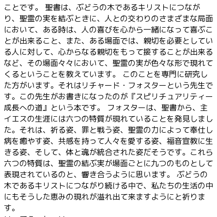
ことです。 聖書は、ぶどうの木であるキリストにつなが
り、聖霊の実を結ぶときに、人との交わりのさまざまな局面
において、ある時は、人の喜びを心から一緒になって喜ぶこ
とが出来ること、また、ある場面では、親切を必要としてい
る人に対して、心からなる親切をもって接することが出来る
など、その場面々々において、聖霊の実が色々な形で現れて
くるということを教えています。 このことを専門に研究し
た方がいます。それはリチャード・フォスターという先生で
す。この先生がお書きになったのが『スピリチュアリティー
成長への道』という本です。 フォスターは、聖書から、主
イエスの生涯には六つの特質が現れていることを発見しまし
た。それは、祈る姿、罪と戦う姿、聖霊の力によって奉仕し
病を癒やす姿、共感を持って人々を愛する姿、福音宣教に生
きる姿、そして、体と魂が統合された姿だそうです。これら
六つの特質は、聖霊の結ぶ実が場面ごとに九つのものとして
表現されているのと、響き合うように思います。 ぶどうの
木であるキリストにつながり続ける中で、私たちの生活の中
にもそうした恵みの現れが溢れ出て来ますようにと祈りま
す。