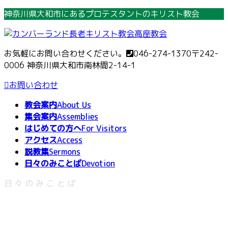
コ
ナ
神奈川県大和市にあるプロテスタントのキリスト教会
ン
ビ
テ
ゲ
ン
ー
お気軽にお問い合わせください。
046-274-1370
〒242-
ツ
シ
0006 神奈川県大和市南林間2-14-1
へ
ョ
ス
ン
お問い合わせ
キ
に
教会案内
About Us
ッ
移
集会案内
Assemblies
プ
動
はじめての方へ
For Visitors
アクセス
Access
説教集
Sermons
日々のみことば
Devotion
日々のみことば