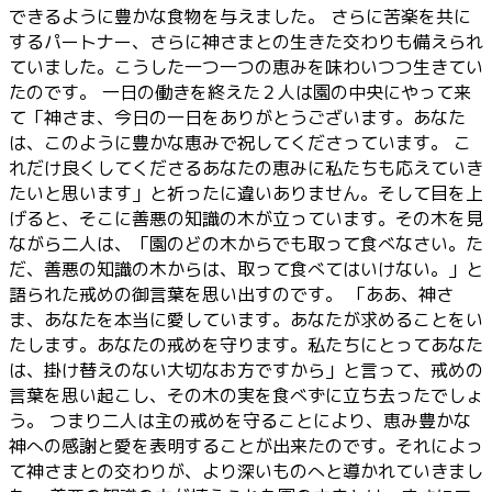
できるように豊かな食物を与えました。 さらに苦楽を共に
するパートナー、さらに神さまとの生きた交わりも備えられ
ていました。こうした一つ一つの恵みを味わいつつ生きてい
たのです。 一日の働きを終えた２人は園の中央にやって来
て「神さま、今日の一日をありがとうございます。あなた
は、このように豊かな恵みで祝してくださっています。 こ
れだけ良くしてくださるあなたの恵みに私たちも応えていき
たいと思います」と祈ったに違いありません。そして目を上
げると、そこに善悪の知識の木が立っています。その木を見
ながら二人は、「園のどの木からでも取って食べなさい。た
だ、善悪の知識の木からは、取って食べてはいけない。」と
語られた戒めの御言葉を思い出すのです。 「ああ、神さ
ま、あなたを本当に愛しています。あなたが求めることをい
たします。あなたの戒めを守ります。私たちにとってあなた
は、掛け替えのない大切なお方ですから」と言って、戒めの
言葉を思い起こし、その木の実を食べずに立ち去ったでしょ
う。 つまり二人は主の戒めを守ることにより、恵み豊かな
神への感謝と愛を表明することが出来たのです。それによっ
て神さまとの交わりが、より深いものへと導かれていきまし