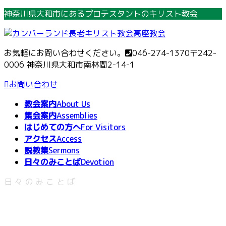
コ
ナ
神奈川県大和市にあるプロテスタントのキリスト教会
ン
ビ
テ
ゲ
ン
ー
お気軽にお問い合わせください。
046-274-1370
〒242-
ツ
シ
0006 神奈川県大和市南林間2-14-1
へ
ョ
ス
ン
お問い合わせ
キ
に
教会案内
About Us
ッ
移
集会案内
Assemblies
プ
動
はじめての方へ
For Visitors
アクセス
Access
説教集
Sermons
日々のみことば
Devotion
日々のみことば