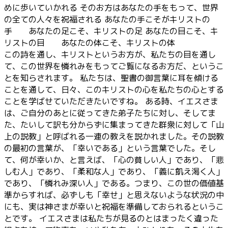
めに歩いていかれる そのお方はあなたの手をもって、世界
の全ての人々を祝福される あなたの手こそがキリストの
手 あなたの足こそ、キリストの足 あなたの目こそ、キ
リストの目 あなたの体こそ、キリストの体
この詩を通し、キリストというお方が、私たちの目を通し
て、この世界を憐れみをもってご覧になるお方だ、というこ
とを知らされます。 私たちは、聖書の御言葉に耳を傾ける
ことを通して、日々、このキリストの心を私たちの心とする
ことを学ばせていただきたいですね。 ある時、イエスさま
は、ご自分のあとに従ってきた弟子たちに対し、そしてま
た、たいして訳も分からずに集まってきた群衆に対して「山
上の説教」と呼ばれる一連の教えを説かれました。その説教
の最初の言葉が、「幸いである」という言葉でした。そし
て、何が幸いか、と言えば、「心の貧しい人」であり、「悲
しむ人」であり、「柔和な人」であり、「義に飢え渇く人」
であり、「憐れみ深い人」である。つまり、この世の価値基
準からすれば、必ずしも「幸せ」と思えないような状況の中
にも、実は神さまが幸いと祝福を準備しておられるというこ
とです。 イエスさまは私たちが見るのとはまったく違った