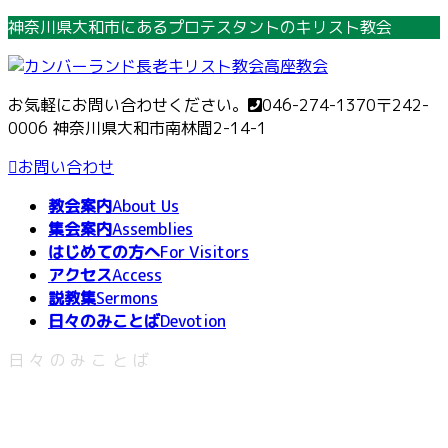
コ
ナ
神奈川県大和市にあるプロテスタントのキリスト教会
ン
ビ
テ
ゲ
ン
ー
お気軽にお問い合わせください。
046-274-1370
〒242-
ツ
シ
0006 神奈川県大和市南林間2-14-1
へ
ョ
ス
ン
お問い合わせ
キ
に
教会案内
About Us
ッ
移
集会案内
Assemblies
プ
動
はじめての方へ
For Visitors
アクセス
Access
説教集
Sermons
日々のみことば
Devotion
日々のみことば