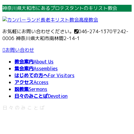
コ
ナ
神奈川県大和市にあるプロテスタントのキリスト教会
ン
ビ
テ
ゲ
ン
ー
お気軽にお問い合わせください。
046-274-1370
〒242-
ツ
シ
0006 神奈川県大和市南林間2-14-1
へ
ョ
ス
ン
お問い合わせ
キ
に
教会案内
About Us
ッ
移
集会案内
Assemblies
プ
動
はじめての方へ
For Visitors
アクセス
Access
説教集
Sermons
日々のみことば
Devotion
日々のみことば