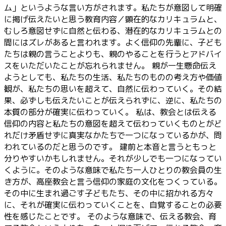
ム」というような言い方がされます。私たちが意図して明確
に掲げ伝えたいと思う教育内容／顕在的なカリキュラムと、
むしろ意図せずに自然と伝わる、潜在的なカリキュラムとの
間にはズレがあると言われます。よく信仰の先輩に、子ども
たちは親の言うことよりも、親のやることを行うとアドバイ
スをいただいたことが忘れられません。 親が一生懸命伝え
ようとしても、私たちの生活、私たちのものの考え方や価値
観が、私たちの思いを超えて、自然に伝わっていく。その結
果、必ずしも伝えたいことが伝えられずに、逆に、私たちの
本質の部分が確実に伝わっていく。 私は、教会とは伝える
信仰の内容と私たちの意図を超えて伝わっていくものとがど
れだけ矛盾せずに真実なかたちで一つになっているかが、問
われているのだと思うのです。 建前と本音と言うともっと
分りやすいかもしれません。それが少しでも一つになってい
くように。そのような意味で私たち一人ひとりの教会員の生
き方が、高座教会と言う信仰の家庭の文化をつくっている。
その中に生まれ過ごす子どもたち、その中に招かれる方々
に、それが確実に伝わっていくことを、自覚することの必要
性を感じたことです。 そのような意味で、伝える教会、育