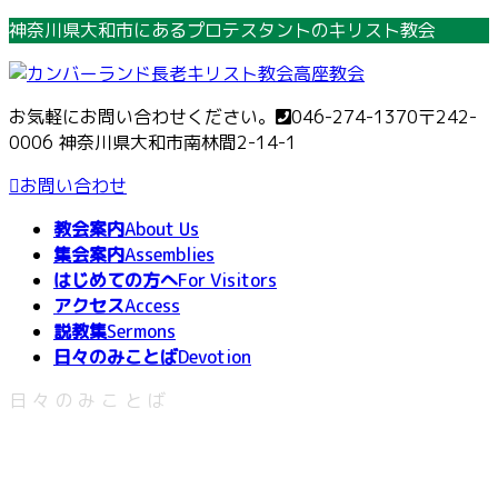
コ
ナ
神奈川県大和市にあるプロテスタントのキリスト教会
ン
ビ
テ
ゲ
ン
ー
お気軽にお問い合わせください。
046-274-1370
〒242-
ツ
シ
0006 神奈川県大和市南林間2-14-1
へ
ョ
ス
ン
お問い合わせ
キ
に
教会案内
About Us
ッ
移
集会案内
Assemblies
プ
動
はじめての方へ
For Visitors
アクセス
Access
説教集
Sermons
日々のみことば
Devotion
日々のみことば