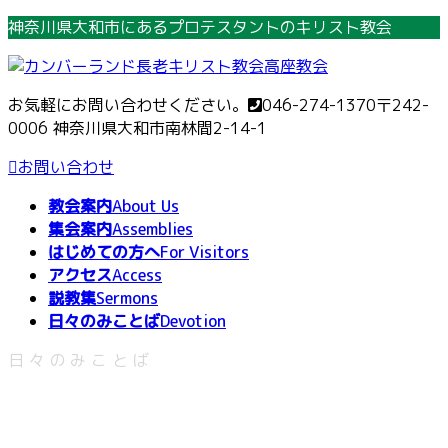
コ
ナ
神奈川県大和市にあるプロテスタントのキリスト教会
ン
ビ
テ
ゲ
ン
ー
お気軽にお問い合わせください。
046-274-1370
〒242-
ツ
シ
0006 神奈川県大和市南林間2-14-1
へ
ョ
ス
ン
お問い合わせ
キ
に
教会案内
About Us
ッ
移
集会案内
Assemblies
プ
動
はじめての方へ
For Visitors
アクセス
Access
説教集
Sermons
日々のみことば
Devotion
日々のみことば