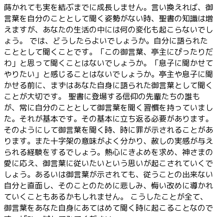
蒔かれても実を結ぶまでに成長しません。言い換えれば、御
言葉を自分のこととして聞く姿勢がない時、聖書の知識は増
えますが、あなたの生活の中には何の変化も起こらないでし
ょう。 では、どうしたらよいでしょうか。自分に語られた
こととして聞くことです。「この御言葉、亭主にぴったりだ
わ」と思って聞くことはないでしょうか。「息子に聞かせて
やりたい」と感じることはないでしょうか。亭主や息子に聞
かせる前に、まずはあなた自身に語られた御言葉として聞く
ことが大切です。 聖書に登場する信仰の先輩たちの誰も
が、常に自分のこととして御言葉を聞く習慣を持っていまし
た。それが基本です。その基本に立ち返る必要があります。
そのようにして御言葉を聞く時、時に罪が示されることがあ
ります。また十字架の意味がよく分かり、赦しの実感が与え
られる経験をするでしょう。熱心にきよめを求め、神さまの
愛に応え、御言葉に従いたいという思いが起こされていくで
しょう。あるいは御言葉が示されても、従うことの出来ない
自分と直面し、そのことのために悲しみ、悔い改めに導かれ
ていくこともあるかもしれません。 こうしたことが全て、
御言葉をあなた自身にあてはめて聞く時に起こることなので