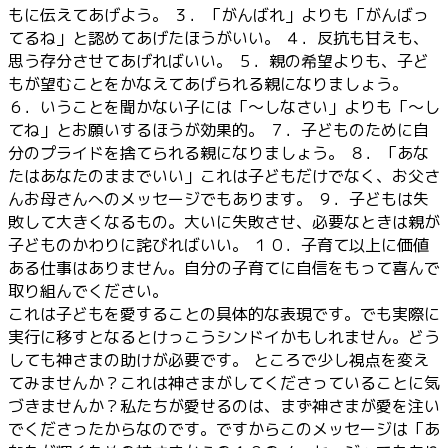
もに伝えてあげよう。 ３．「がんばれ」よりも「がんばっ
てるね」と認めてあげたほうがいい。 ４．反抗も甘えも、
思う存分させてあげればいい。 ５．親の希望よりも、子ど
もが望むことをかなえてあげられる親になりましょう。
６．いうことを聞かない子には「～しなさい」よりも「～し
てね」とお願いするほうが効果的。 ７．子どものために自
分のプライドを捨てられる親になりましょう。 ８．「あな
たはあなたのままでいい」これは子どもだけでなく、お父さ
んお母さんへのメッセージでもあります。 ９．子どもは失
敗して大きくなるもの。大いに失敗させ、必要なときは親が
子どものかわりに詫びればいい。 １０．子育て以上に価値
ある仕事はありません。自分の子育てに自信をもって喜んで
取り組んでください。
これは子どもを愛することの具体的な表現です。でも実際に
実行に移すとなるとけっこうシンドイかもしれません。どう
しても神さまの助けが必要です。 ところで少し視点を変え
てみませんか？これは神さまがしてくださっていることに気
づきませんか？私たちが愛せるのは、まず神さまが愛を注い
でくださったからなのです。ですからこのメッセージは「あ