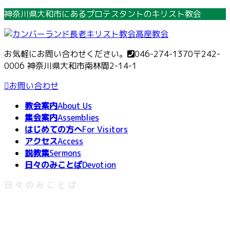
コ
ナ
神奈川県大和市にあるプロテスタントのキリスト教会
ン
ビ
テ
ゲ
ン
ー
お気軽にお問い合わせください。
046-274-1370
〒242-
ツ
シ
0006 神奈川県大和市南林間2-14-1
へ
ョ
ス
ン
お問い合わせ
キ
に
教会案内
About Us
ッ
移
集会案内
Assemblies
プ
動
はじめての方へ
For Visitors
アクセス
Access
説教集
Sermons
日々のみことば
Devotion
日々のみことば