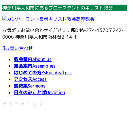
コ
ナ
神奈川県大和市にあるプロテスタントのキリスト教会
ン
ビ
テ
ゲ
ン
ー
お気軽にお問い合わせください。
046-274-1370
〒242-
ツ
シ
0006 神奈川県大和市南林間2-14-1
へ
ョ
ス
ン
お問い合わせ
キ
に
教会案内
About Us
ッ
移
集会案内
Assemblies
プ
動
はじめての方へ
For Visitors
アクセス
Access
説教集
Sermons
日々のみことば
Devotion
日々のみことば