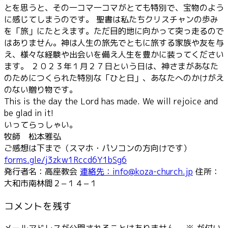
とを思うと、その一コマ一コマがとても特別で、宝物のよう
に感じてしまうのです。 聖書は私たちクリスチャンの歩み
を「旅」にたとえます。ただ目的地に向かって突っ走るので
はありません。神は人生の旅先でともに旅する家族や友を与
え、様々な経験や出会いを備え人生を豊かに装ってください
ます。 ２０２３年１月２７日という日は、神さまがあなた
のためにつくられた特別な「ひと日」、あなたへのかけがえ
のない贈り物です。
This is the day the Lord has made. We will rejoice and
be glad in it!
いってらっしゃい。
牧師 松本雅弘
ご感想は下まで（スマホ・パソコンの方向けです）
forms.gle/j3zkw1Rccd6Y1bSg6
発行者名：高座教会
連絡先：info@koza-church.jp
住所：
大和市南林間２−１４−１
コメントを残す