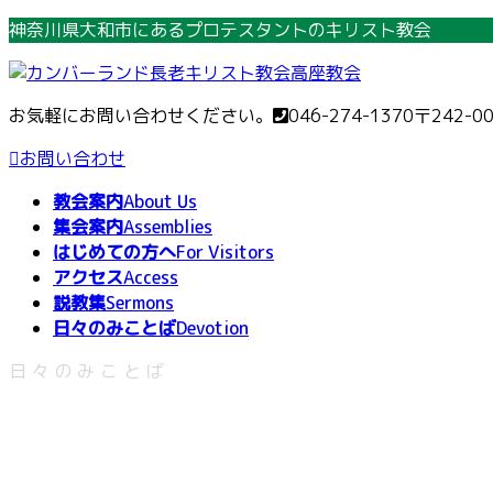
コ
ナ
神奈川県大和市にあるプロテスタントのキリスト教会
ン
ビ
テ
ゲ
ン
ー
お気軽にお問い合わせください。
046-274-1370
〒242-0
ツ
シ
へ
ョ
お問い合わせ
ス
ン
教会案内
About Us
キ
に
集会案内
Assemblies
ッ
移
はじめての方へ
For Visitors
プ
動
アクセス
Access
説教集
Sermons
日々のみことば
Devotion
日々のみことば