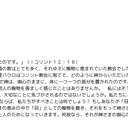
たのです。」（Ⅰコリント１２：１８）
の数はとても多く、それゆえに賜物に恵まれていた教会でした
徒パウロはコリント教会に宛てて、どのように神からいただい
こで神は、御心のままに、体に一つ一つの部分を置かれたのです
他人の賜物を羨ましく感じたことはありませんか。 私にはそ
時、大切なことに気づかされるのではないでしょうか。私たち
るならば、私たちがすべきことは何でしょう？ もしあなたが「
まの恵みの中で「目」としての賜物を磨き、それをもって神さ
と人のためになっていきます。何故なら、それが神さまの御心