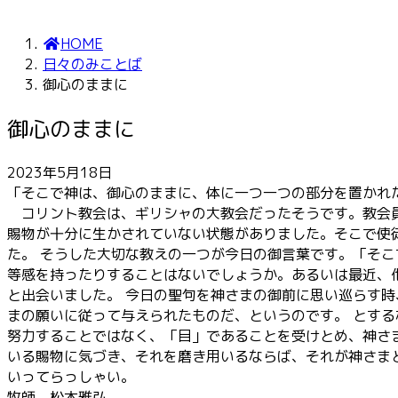
HOME
日々のみことば
御心のままに
御心のままに
2023年5月18日
「そこで神は、御心のままに、体に一つ一つの部分を置かれ
コリント教会は、ギリシャの大教会だったそうです。教会員
賜物が十分に生かされていない状態がありました。そこで使
た。 そうした大切な教えの一つが今日の御言葉です。「そ
等感を持ったりすることはないでしょうか。あるいは最近、
と出会いました。 今日の聖句を神さまの御前に思い巡らす
まの願いに従って与えられたものだ、というのです。 とす
努力することではなく、「目」であることを受けとめ、神さ
いる賜物に気づき、それを磨き用いるならば、それが神さま
いってらっしゃい。
牧師 松本雅弘