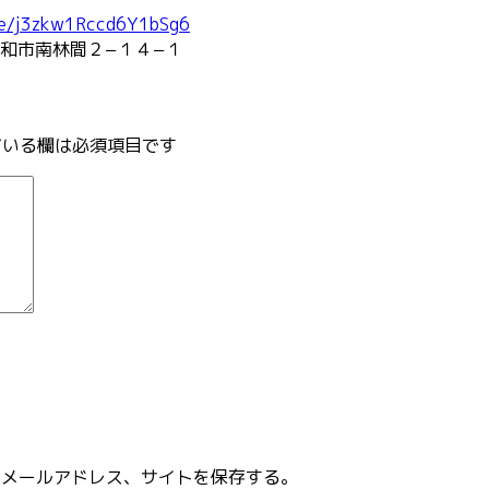
le/j3zkw1Rccd6Y1bSg6
和市南林間２−１４−１
いる欄は必須項目です
、メールアドレス、サイトを保存する。