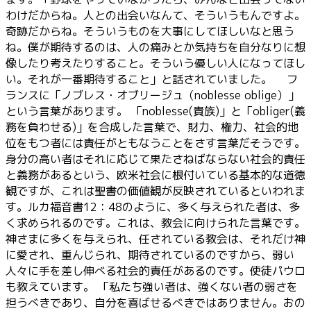
わけだからね。人との出会いなんて、そういうもんですよ。
奇跡だからね。そういうものを大事にしてほしいなと思う
ね。僕が期待するのは、人の痛みとか気持ちを自分なりに想
像したり考えたりすること。そういう優しい人になってほし
い。それが一番期待すること」と話されていました。 フ
ランスに「ノブレス・オブリージュ（noblesse oblige）」
という言葉があります。 「noblesse(貴族)」と「obliger(義
務を負わせる)」を合成した言葉で、財力、権力、社会的地
位をもつ者には責任がともなうことをさす言葉だそうです。
身分の高い者はそれに応じて果たさねばならない社会的責任
と義務があるという、欧米社会に根付いている基本的な道徳
観ですが、これは聖書の価値観が反映されているといわれま
す。ルカ福音書12：48のように、多く与えられた者は、多
く求められるのです。これは、教会に向けられた言葉です。
神さまに多くを与えられ、任されている教会は、それだけ神
に愛され、重んじられ、期待されているのですから、弱い
人々に手を差し伸べる社会的責任があるのです。使徒パウロ
も教えています。 「私たち強い者は、強くない者の弱さを
担うべきであり、自分を喜ばせるべきではありません。おの