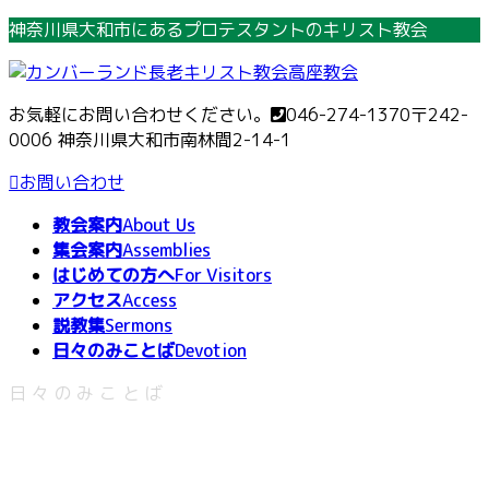
コ
ナ
神奈川県大和市にあるプロテスタントのキリスト教会
ン
ビ
テ
ゲ
ン
ー
お気軽にお問い合わせください。
046-274-1370
〒242-
ツ
シ
0006 神奈川県大和市南林間2-14-1
へ
ョ
ス
ン
お問い合わせ
キ
に
教会案内
About Us
ッ
移
集会案内
Assemblies
プ
動
はじめての方へ
For Visitors
アクセス
Access
説教集
Sermons
日々のみことば
Devotion
日々のみことば