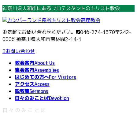
コ
ナ
神奈川県大和市にあるプロテスタントのキリスト教会
ン
ビ
テ
ゲ
ン
ー
お気軽にお問い合わせください。
046-274-1370
〒242-
ツ
シ
0006 神奈川県大和市南林間2-14-1
へ
ョ
ス
ン
お問い合わせ
キ
に
教会案内
About Us
ッ
移
集会案内
Assemblies
プ
動
はじめての方へ
For Visitors
アクセス
Access
説教集
Sermons
日々のみことば
Devotion
日々のみことば