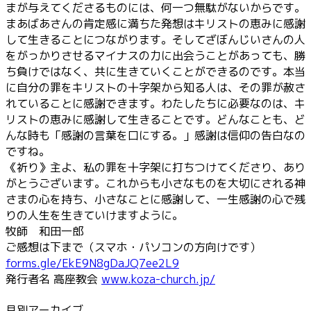
まが与えてくださるものには、何一つ無駄がないからです。
まあばあさんの肯定感に満ちた発想はキリストの恵みに感謝
して生きることにつながります。そしてざぼんじいさんの人
をがっかりさせるマイナスの力に出会うことがあっても、勝
ち負けではなく、共に生きていくことができるのです。本当
に自分の罪をキリストの十字架から知る人は、その罪が赦さ
れていることに感謝できます。わたしたちに必要なのは、キ
リストの恵みに感謝して生きることです。どんなことも、ど
んな時も「感謝の言葉を口にする。」感謝は信仰の告白なの
ですね。
《祈り》主よ、私の罪を十字架に打ちつけてくださり、あり
がとうございます。これからも小さなものを大切にされる神
さまの心を持ち、小さなことに感謝して、一生感謝の心で残
りの人生を生きていけますように。
牧師 和田一郎
ご感想は下まで（スマホ・パソコンの方向けです）
forms.gle/EkE9N8gDaJQ7ee2L9
発行者名 高座教会
www.koza-church.jp/
月別アーカイブ