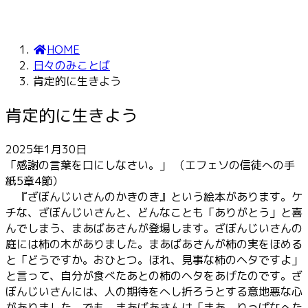
HOME
日々のみことば
肯定的に生きよう
肯定的に生きよう
2025年1月30日
「感謝の言葉を口にしなさい。」 （エフェソの信徒への手
紙5章4節）
『ざぼんじいさんのかきのき』という絵本があります。ケ
チな、ざぼんじいさんと、どんなことも「ありがとう」と喜
んでしまう、まあばあさんが登場します。ざぼんじいさんの
庭には柿の木がありました。まあばあさんが柿の実をほめる
と「どうですか。おひとつ。ほれ、見事な柿のヘタですよ」
と言って、自分が食べたあとの柿のヘタをあげたのです。ざ
ぼんじいさんには、人の期待をへし折ろうとする意地悪な心
がありました。でも、まあばあさんは「まあ、りっぱなへた