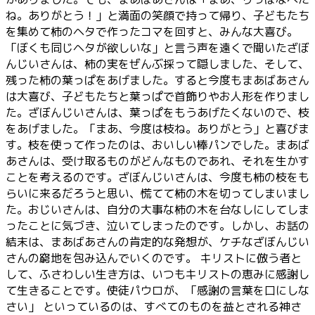
ね。ありがとう！」と満面の笑顔で持って帰り、子どもたち
を集めて柿のヘタで作ったコマを回すと、みんな大喜び。
「ぼくも同じヘタが欲しいな」と言う声を遠くで聞いたざぼ
んじいさんは、柿の実をぜんぶ採って隠しました、そして、
残った柿の葉っぱをあげました。すると今度もまあばあさん
は大喜び、子どもたちと葉っぱで首飾りやお人形を作りまし
た。ざぼんじいさんは、葉っぱをもうあげたくないので、枝
をあげました。「まあ、今度は枝ね。ありがとう」と喜びま
す。枝を使って作ったのは、おいしい棒パンでした。まあば
あさんは、受け取るものがどんなものであれ、それを生かす
ことを考えるのです。ざぼんじいさんは、今度も柿の枝をも
らいに来るだろうと思い、慌てて柿の木を切ってしまいまし
た。おじいさんは、自分の大事な柿の木を台なしにしてしま
ったことに気づき、泣いてしまったのです。しかし、お話の
結末は、まあばあさんの肯定的な発想が、ケチなざぼんじい
さんの窮地を包み込んでいくのです。 キリストに倣う者と
して、ふさわしい生き方は、いつもキリストの恵みに感謝し
て生きることです。使徒パウロが、「感謝の言葉を口にしな
さい」 といっているのは、すべてのものを益とされる神さ