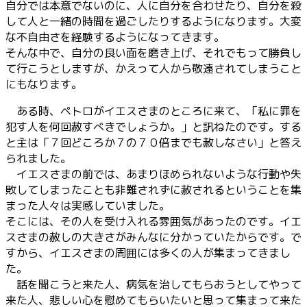
自分では本意でないのに、人に自分を合わせたり、自分を殺
して人と一緒の時間を過ごしたりするようになります。大変
な不自由さを経験するようになってきます。
そんな中で、自分の良い面を磨き上げ、それでもって勝負し
て行こうとしますが、かえって人から敬遠されてしまうこと
にもなります。
ある時、ペトロがイエスさまのところに来て、「私に罪を
犯す人を何回赦すべきでしょうか。」と訊ねたのです。する
と主は「７回どころか７の７０倍までも赦しなさい」と答え
られました。
イエスさまの前では、あまりほめられないような行動や失
敗してしまったことも非難されずに赦されるということを集
まった人々は実感していました。
そこには、その人を受け入れる雰囲気があったのです。イエ
スさまの赦しの大きさがみんなに分かっていたからです。で
すから、イエスさまの周囲には多くの人が集まってきまし
た。
話を聞こうと来た人、病気を治してもらおうとしてやって
来た人、悲しい心を慰めてもらいたいと思って集まって来た