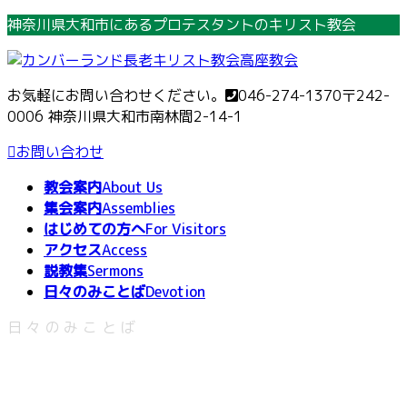
コ
ナ
神奈川県大和市にあるプロテスタントのキリスト教会
ン
ビ
テ
ゲ
ン
ー
お気軽にお問い合わせください。
046-274-1370
〒242-
ツ
シ
0006 神奈川県大和市南林間2-14-1
へ
ョ
ス
ン
お問い合わせ
キ
に
教会案内
About Us
ッ
移
集会案内
Assemblies
プ
動
はじめての方へ
For Visitors
アクセス
Access
説教集
Sermons
日々のみことば
Devotion
日々のみことば