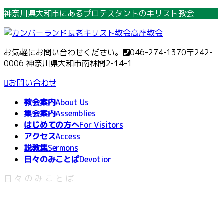
コ
ナ
神奈川県大和市にあるプロテスタントのキリスト教会
ン
ビ
テ
ゲ
ン
ー
お気軽にお問い合わせください。
046-274-1370
〒242-
ツ
シ
0006 神奈川県大和市南林間2-14-1
へ
ョ
ス
ン
お問い合わせ
キ
に
教会案内
About Us
ッ
移
集会案内
Assemblies
プ
動
はじめての方へ
For Visitors
アクセス
Access
説教集
Sermons
日々のみことば
Devotion
日々のみことば