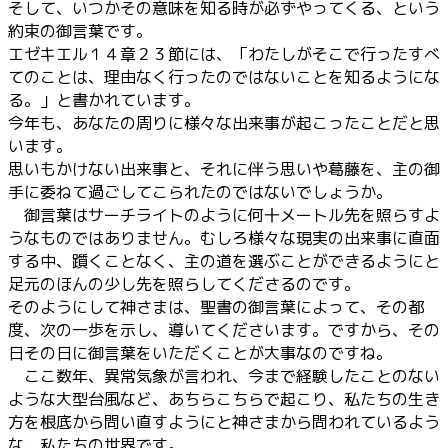
そして、いつかその意味を知る時が必ずやってくる、という
約束の御言葉です。
エゼキエル１４章２３節には、「わたしがそこで行ったすべ
てのことは、理由なく行ったのではないことを知るようにな
る。」と書かれています。
今年も、あなたの周りに様々な出来事が起こったことだと思
います。
思いもかけない出来事と、それに伴う思いや葛藤を、主の御
手に委ねて過ごしてこられたのではないでしょうか。
御言葉はサーチライトのように何十メートル先を照らすよ
うなものではありません。むしろ様々な現実の出来事に直面
する中、躓くことなく、主の道を選ぶことができるようにと
足元のほんの少し先を照らしてくださるのです。
そのようにして神さまは、聖書の御言葉によって、その都
度、次の一歩を示し、導いてくださいます。ですから、その
日その日に御言葉をいただくことが大事なのですね。
ここ数年、異常気象が言われ、今まで経験したことのない
ような大型台風など、あちらこちらで起こり、私たちの生き
方を根底から問い直すようにと神さまから問われているよう
な、私たちの世界です。