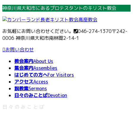
コ
ナ
神奈川県大和市にあるプロテスタントのキリスト教会
ン
ビ
テ
ゲ
ン
ー
お気軽にお問い合わせください。
046-274-1370
〒242-
ツ
シ
0006 神奈川県大和市南林間2-14-1
へ
ョ
ス
ン
お問い合わせ
キ
に
教会案内
About Us
ッ
移
集会案内
Assemblies
プ
動
はじめての方へ
For Visitors
アクセス
Access
説教集
Sermons
日々のみことば
Devotion
日々のみことば