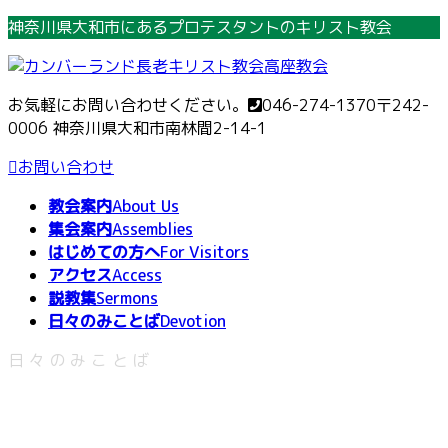
コ
ナ
神奈川県大和市にあるプロテスタントのキリスト教会
ン
ビ
テ
ゲ
ン
ー
お気軽にお問い合わせください。
046-274-1370
〒242-
ツ
シ
0006 神奈川県大和市南林間2-14-1
へ
ョ
ス
ン
お問い合わせ
キ
に
教会案内
About Us
ッ
移
集会案内
Assemblies
プ
動
はじめての方へ
For Visitors
アクセス
Access
説教集
Sermons
日々のみことば
Devotion
日々のみことば