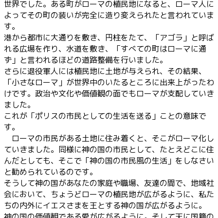
世界でした。ある町がローマの植民地になると、ローマ人に
よってその町の装いが完全に造り変えられたと言われていま
す。
港から都市に大通りを敷き、円柱をたて、「アゴラ」と呼ば
れる広場を作り、水道を敷き、「すべての町はローマに通
ず」と言われるほどの道路整備を行いました。
さらに退役軍人には植民地に土地が与えられ、その結果、
「小さなローマ」が世界中のいたるところに出来上がったわ
けです。政治や文化や価値観の面でもローマが支配していき
ました。
これが「ポリスの市民としての生活を送る」ことの意味で
す。
ローマの市民がある土地に住み着くと、そこがローマ化し
ていきました。同様に神の国の市民として、たとえどこに住
んだとしても、そこで「神の国の市民風の生活」をしなさい
と勧められているのです。
そうして神の国があなたの家庭や職場、友達の間で、地域社
会において、ちょうどローマの植民地が広がるように、私た
ちの内外にイエスさまを王とする神の国が広がるように。
神の国の価値観である愛が広がるように。そして天に国籍の