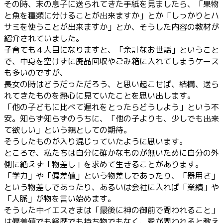
その時、末の息子に送られてきた手紙を見ましたら、「果物
と魚を種類に分けることが出来ますか」とか「しっかりとハ
サミを使うことが出来ますか」とか、そうした内容の教材が
紹介されていました。
子育ても４人目になりますと、「余計なお世話」ということ
で、中身を空けずに廃品回収やごみ箱に入れてしまうケース
も多いのですが、
長女の時はどうだっただろう、と思い起こせば、結構、送ら
れてきたものを熱心に見ていたことを思い出します。
「他の子どもに比べて遅れをとったらどうしよう」という不
安。知らず知らずのうちに、「他の子よりも、少しでも出来
て欲しい」という親としての期待。
そうしたものが入り混じっていたように思います。
ところで、私たちは自分に確かなものが無いために自分の外
側に絶えず「物差し」を求めて生きることがあります。
「学力」や「偏差値」という物差しであったり、「器用さ」
という物差しであったり、あるいは会社に入れば「業績」や
「人脈」が物を言い始めます。
そうした中イエスさまは「最後に神の御前で問われること」
は偏差値でも経歴でも持ち物でもなく、愛が問われると教え