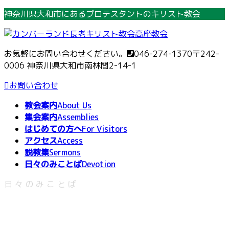
コ
ナ
神奈川県大和市にあるプロテスタントのキリスト教会
ン
ビ
テ
ゲ
ン
ー
お気軽にお問い合わせください。
046-274-1370
〒242-
ツ
シ
0006 神奈川県大和市南林間2-14-1
へ
ョ
ス
ン
お問い合わせ
キ
に
教会案内
About Us
ッ
移
集会案内
Assemblies
プ
動
はじめての方へ
For Visitors
アクセス
Access
説教集
Sermons
日々のみことば
Devotion
日々のみことば