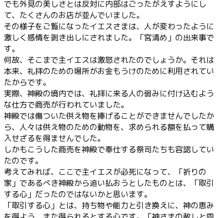
でも外見の美しさとは反対に内部はごったがえすようにし
て、たくさんのお店が並んでいました。
その様子をご覧になったイエスさまは、人が変わったように
激しく感情を剥き出しにされました。「宮清め」の出来事で
す。
何故、そこまで主イエスは激怒されたのでしょうか。それは
本来、礼拝のための場所がお金もうけのために利用されてい
たからです。
実際、神殿の境内では、礼拝に来る人の弱みに付け込むよう
な仕方で商売が行われていました。
神殿では傷ついた供え物を捧げることができませんでしたか
ら、人々は供え物のための動物を、求められる額を払って購
入せざるを得ませんでした。
しかもこうした商売を神殿で奉仕する祭司たちも容認してい
たのです。
考えてみれば、ここで主イエスが必死になって、「祈りの
家」であるべき神殿から追い払おうとしたものとは、「取引
する心」だったのではないかと思います。
「取引する心」とは、持ち物や能力と引き換えに、神の恵み
を得よう、また得られるとする心です。「神さまの赦しと両