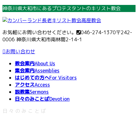
コ
ナ
神奈川県大和市にあるプロテスタントのキリスト教会
ン
ビ
テ
ゲ
ン
ー
お気軽にお問い合わせください。
046-274-1370
〒242-
ツ
シ
0006 神奈川県大和市南林間2-14-1
へ
ョ
ス
ン
お問い合わせ
キ
に
教会案内
About Us
ッ
移
集会案内
Assemblies
プ
動
はじめての方へ
For Visitors
アクセス
Access
説教集
Sermons
日々のみことば
Devotion
日々のみことば