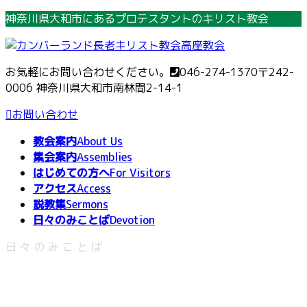
コ
ナ
神奈川県大和市にあるプロテスタントのキリスト教会
ン
ビ
テ
ゲ
ン
ー
お気軽にお問い合わせください。
046-274-1370
〒242-
ツ
シ
0006 神奈川県大和市南林間2-14-1
へ
ョ
ス
ン
お問い合わせ
キ
に
教会案内
About Us
ッ
移
集会案内
Assemblies
プ
動
はじめての方へ
For Visitors
アクセス
Access
説教集
Sermons
日々のみことば
Devotion
日々のみことば