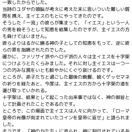
一致したからでした。
当時のユダヤの頭脳が考えに考えた末に思いついた難しい質
問を携え、主イエスのもとにやってきたのです。
そうした「一流」の彼らが集まって、「イエス」という一人
の男を殺そうとして知恵を結集したのですが、主イエスの方
も負けてはいません。
彼らよりはるかに勝る神の子としての知恵をもって、逆に彼
らの罪を指摘されたのでした。
確かに、ファリサイ派やヘロデ派の人々は主イエスを十字架
につけようとたくらみました。それに対し主イエスは一つ一
つの巧みな罠をいとも鮮やかにくぐり抜けるのです。
ところが、弟子たちと過ごした最後の晩餐、続くゲッセマネ
の祈りを経たあと、今度は、主イエスの方から十字架の道を
選び取っていかれる。
十字架は、結果として起こった出来事ではなく、神の御旨と
して計画されたことであるのです。
ところで、この場面で主イエスは人々に向かって、「ローマ
皇帝の肖像が刻まれていたコインを皇帝に返せ」と語られま
した。
そうです。「神のかたち」に造られ、神に刻印されているあ