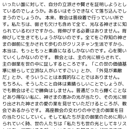
いったい誰に対して、自分の立派さや賢さを証明しようとし
ているのでしょうか。あるいはそうできなくて落ち込んでし
まうのでしょうか。 本来、教会は普段着で行っていい所で
す。私たちは、弱さも欠けも含めて全て、光なる神さまに知
られているわけですから、背伸びする必要はありません。背
伸びして生きてもしょうがないのです。全てをご存知の神さ
まの御前に生かされて歩むのがクリスチャン生活ですから、
本当は、もっともっと素直になるしかないのです。心を開い
ていくしかないのです。 教会とは、主の光に照らされて、
主の御業を世の中に証しするところです。「この世の価値基
準に照らして立派な人がいてすごい」とか、「外見が素敵
だ」とか、そういうことは本質的なことではありません。
もちろん、そうしたこと自体は素晴らしいことでしょうが、
でも教会はそこで勝負はしません。普通だったら輝くことな
どあり得ない私に、神さまの恵みの光が当たり、その光に照
り出された神さまの愛の業を見せていただけるところが、教
会であるからです。 高座教会の交わりの中で主の御業を目
の当たりにしていく。そして私たちが主の御業のために用い
られていく時、世の人たちは「私たちも世の光としてキリス