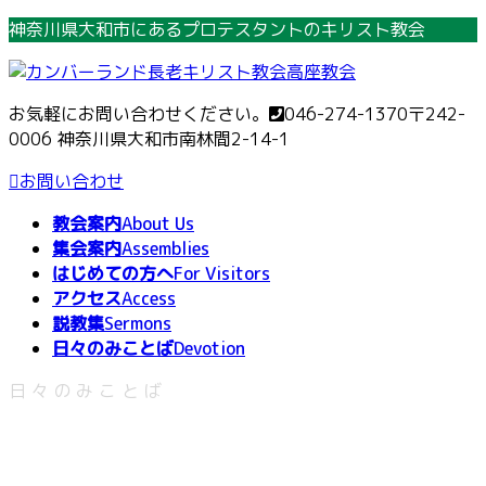
コ
ナ
神奈川県大和市にあるプロテスタントのキリスト教会
ン
ビ
テ
ゲ
ン
ー
お気軽にお問い合わせください。
046-274-1370
〒242-
ツ
シ
0006 神奈川県大和市南林間2-14-1
へ
ョ
ス
ン
お問い合わせ
キ
に
教会案内
About Us
ッ
移
集会案内
Assemblies
プ
動
はじめての方へ
For Visitors
アクセス
Access
説教集
Sermons
日々のみことば
Devotion
日々のみことば