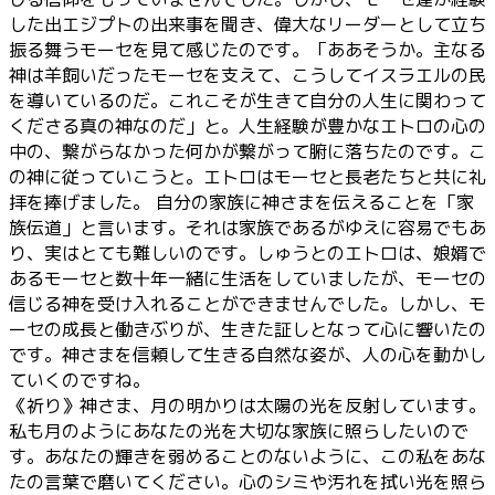
した出エジプトの出来事を聞き、偉大なリーダーとして立ち
振る舞うモーセを見て感じたのです。「ああそうか。主なる
神は羊飼いだったモーセを支えて、こうしてイスラエルの民
を導いているのだ。これこそが生きて自分の人生に関わって
くださる真の神なのだ」と。人生経験が豊かなエトロの心の
中の、繋がらなかった何かが繋がって腑に落ちたのです。こ
の神に従っていこうと。エトロはモーセと長老たちと共に礼
拝を捧げました。 自分の家族に神さまを伝えることを「家
族伝道」と言います。それは家族であるがゆえに容易でもあ
り、実はとても難しいのです。しゅうとのエトロは、娘婿で
あるモーセと数十年一緒に生活をしていましたが、モーセの
信じる神を受け入れることができませんでした。しかし、モ
ーセの成長と働きぶりが、生きた証しとなって心に響いたの
です。神さまを信頼して生きる自然な姿が、人の心を動かし
ていくのですね。
《祈り》神さま、月の明かりは太陽の光を反射しています。
私も月のようにあなたの光を大切な家族に照らしたいので
す。あなたの輝きを弱めることのないように、この私をあな
たの言葉で磨いてください。心のシミや汚れを拭い光を照ら