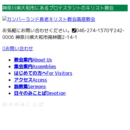
コ
ナ
神奈川県大和市にあるプロテスタントのキリスト教会
ン
ビ
テ
ゲ
ン
ー
お気軽にお問い合わせください。
046-274-1370
〒242-
ツ
シ
0006 神奈川県大和市南林間2-14-1
へ
ョ
ス
ン
お問い合わせ
キ
に
教会案内
About Us
ッ
移
集会案内
Assemblies
プ
動
はじめての方へ
For Visitors
アクセス
Access
説教集
Sermons
日々のみことば
Devotion
日々のみことば