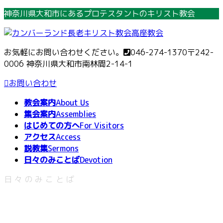
コ
ナ
神奈川県大和市にあるプロテスタントのキリスト教会
ン
ビ
テ
ゲ
ン
ー
お気軽にお問い合わせください。
046-274-1370
〒242-
ツ
シ
0006 神奈川県大和市南林間2-14-1
へ
ョ
ス
ン
お問い合わせ
キ
に
教会案内
About Us
ッ
移
集会案内
Assemblies
プ
動
はじめての方へ
For Visitors
アクセス
Access
説教集
Sermons
日々のみことば
Devotion
日々のみことば