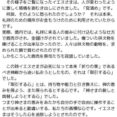
その様子をご覧になったイエスさまは、人が変わったよう
に激しく感情を剥むき出しにされました。「宮清め」です。
何故、そのように怒られたのでしょうか？ それは本来、
礼拝のための場所がお金もうけのために利用されていたから
です。
実際、境内では、礼拝に来る人の弱みに付け込むような仕方
で商売がされ、金儲けがされていました。傷ついた供え物を
捧げることが出来なかったので、人々は供え物の動物を、求
められた額で買わされたのです。
しかもこうした商売を祭司たちも容認していました。
この時イエスさまが必死になって本来「祈りの家」である
べき神殿から追い払おうとしたもの、それは「取引する心」
でした。
「取引する心」とは、持ち物や能力と引き換えに、神の恵
みを得よう、また得られるとする心です。「神さまの赦しと
両替しようとする心」でした。
つまり神さまの恵みをあたかも自分の手で自由に操作するこ
とが出来ると勘違いする、私たちの高慢な心です。イエスさ
まはそうした心を追放しようとされたのです。