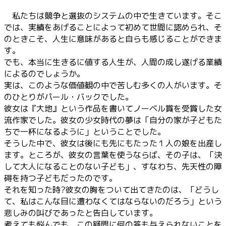
私たちは競争と選抜のシステムの中で生きています。そこ
では、実績をあげることによって初めて世間に認められ、そ
のときこそ、人生に意味があると自らも感じることができま
す。
でも、本当に生きるに値する人生が、人間の成し遂げる業績
によるのでしょうか。
実は、このような価値観の中で苦しむ多くの人がいます。そ
のひとりがパール・バックでした。
彼女は『大地』という作品を書いてノーベル賞を受賞した女
流作家でした。彼女の少女時代の夢は「自分の家が子どもた
ちで一杯になるように」ということでした。
そうした中で、彼女は後にも先にもたった１人の娘を出産し
ます。ところが、彼女の言葉を使うならば、その子は、「決
して大人になることのない子ども」、すなわち、先天性の障
碍を持つ子どもだったのです。
それを知った時?彼女の胸をついて出てきたのは、「どうし
て、私はこんな目に遭わなくてはならないのだろう」という
悲しみの叫びであったと告白しています。
考えても悩んでも、この疑問に何の答も与えられないことを