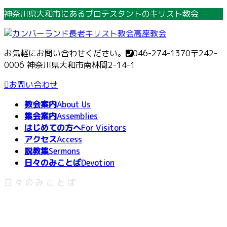
コ
ナ
神奈川県大和市にあるプロテスタントのキリスト教会
ン
ビ
テ
ゲ
ン
ー
お気軽にお問い合わせください。
046-274-1370
〒242-
ツ
シ
0006 神奈川県大和市南林間2-14-1
へ
ョ
ス
ン
お問い合わせ
キ
に
教会案内
About Us
ッ
移
集会案内
Assemblies
プ
動
はじめての方へ
For Visitors
アクセス
Access
説教集
Sermons
日々のみことば
Devotion
日々のみことば