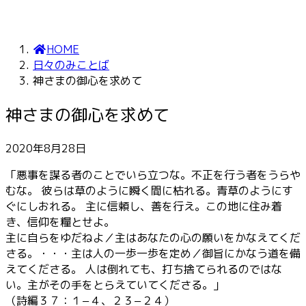
HOME
日々のみことば
神さまの御心を求めて
神さまの御心を求めて
2020年8月28日
「悪事を謀る者のことでいら立つな。不正を行う者をうらや
むな。 彼らは草のように瞬く間に枯れる。青草のようにす
ぐにしおれる。 主に信頼し、善を行え。この地に住み着
き、信仰を糧とせよ。
主に自らをゆだねよ／主はあなたの心の願いをかなえてくだ
さる。・・・主は人の一歩一歩を定め／御旨にかなう道を備
えてくださる。 人は倒れても、打ち捨てられるのではな
い。主がその手をとらえていてくださる。」
（詩編３７：１−４、２３−２４）