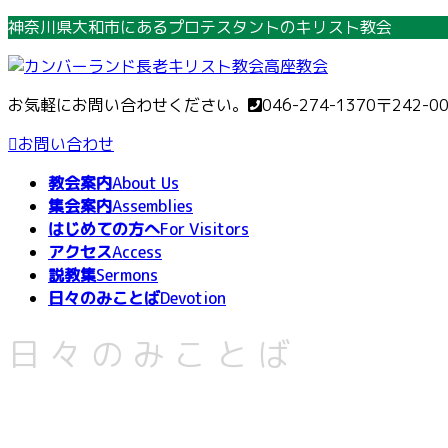
コ
ナ
神奈川県大和市にあるプロテスタントのキリスト教会
ン
ビ
テ
ゲ
ン
ー
お気軽にお問い合わせください。
046-274-1370
〒242-0
ツ
シ
へ
ョ
お問い合わせ
ス
ン
教会案内
About Us
キ
に
集会案内
Assemblies
ッ
移
はじめての方へ
For Visitors
プ
動
アクセス
Access
説教集
Sermons
日々のみことば
Devotion
日々のみことば