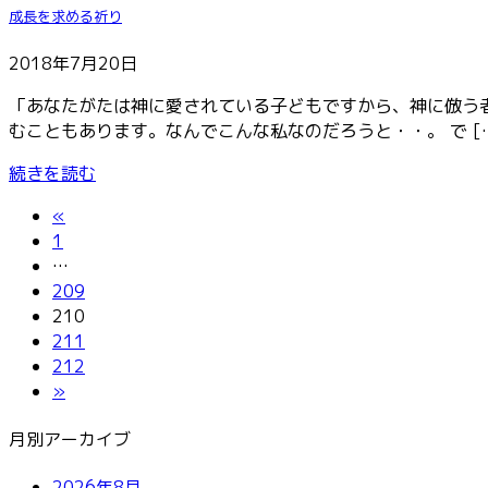
成長を求める祈り
2018年7月20日
「あなたがたは神に愛されている子どもですから、神に倣う
むこともあります。なんでこんな私なのだろうと・・。 で [
続きを読む
投
«
固
1
稿
定
…
ペ
固
209
の
ー
定
固
210
ペ
ジ
ペ
定
固
211
ー
ペ
定
固
212
ー
ジ
ー
ペ
定
»
ジ
ジ
ー
ペ
月別アーカイブ
ジ
ー
送
ジ
2026年8月