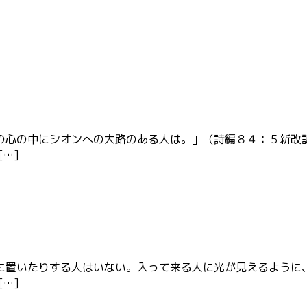
の心の中にシオンへの大路のある人は。」（詩編８４：５新改
…]
に置いたりする人はいない。入って来る人に光が見えるように
…]